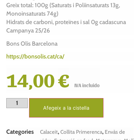
Greix total: 100g (Saturats i Poliinsaturats 13g,
Monoinsaturats 74g)
Hidrats de carboni, proteïnes i sal 0g cadascuna
Campanya 25/26
Bons Olis Barcelona
https://bonsolis.cat/ca/
14,00
€
Afegeix a la cistella
Categories
,
,
Calaceit
Collita Primerenca
Envàs de