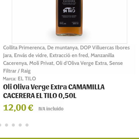
Collita Primerenca
Cornicabra
De muntanya
DOP
,
,
,
Villuercas Ibores Jara
Envàs de vidre
Extracció en fred
,
,
,
Molí Privat
Oli d'Oliva Verge Extra
Regions DOP
,
,
EL TILO
Marca:
Oli Oliva Verge Extra CORNICABRA EL TILO
3L
40,00
€